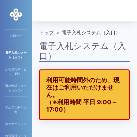
トップ
＞ 電子入札システム（入口）
お知らせ
電子入札システム（入
電子入札システ
口）
ム（入口）
入札情報サービ
ス（PPI）
利用可能時間外のため、現
資格申請システ
在はご利用いただけませ
ム（入口）
ん。
（※利用時間 平日 9:00～
初めてご利用の
17:00）
方
操作マニュアル
練習環境（チュ