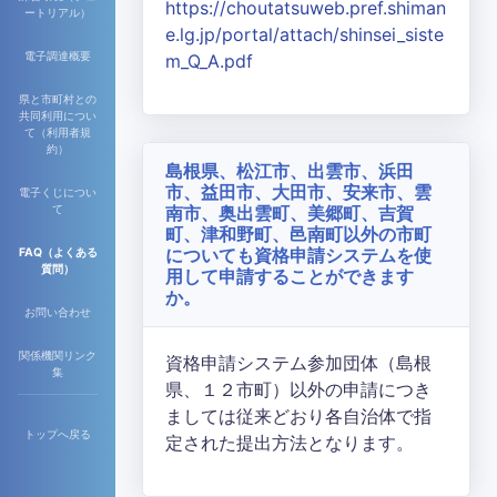
https://choutatsuweb.pref.shiman
ートリアル）
e.lg.jp/portal/attach/shinsei_siste
電子調達概要
m_Q_A.pdf
県と市町村との
共同利用につい
て（利用者規
約）
島根県、松江市、出雲市、浜田
市、益田市、大田市、安来市、雲
電子くじについ
南市、奥出雲町、美郷町、吉賀
て
町、津和野町、邑南町以外の市町
についても資格申請システムを使
FAQ（よくある
質問）
用して申請することができます
か。
お問い合わせ
関係機関リンク
資格申請システム参加団体（島根
集
県、１２市町）以外の申請につき
ましては従来どおり各自治体で指
トップへ戻る
定された提出方法となります。