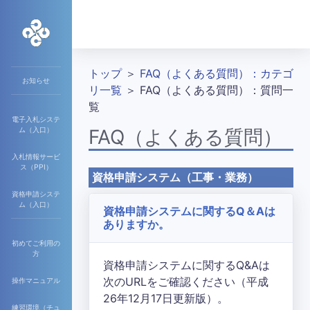
トップ
＞
FAQ（よくある質問）：カテゴ
お知らせ
リ一覧
＞ FAQ（よくある質問）：質問一
覧
電子入札システ
ム（入口）
FAQ（よくある質問）
入札情報サービ
ス（PPI）
資格申請システム（工事・業務）
資格申請システ
ム（入口）
資格申請システムに関するQ＆Aは
ありますか。
初めてご利用の
方
資格申請システムに関するQ&Aは
次のURLをご確認ください（平成
操作マニュアル
26年12月17日更新版）。
練習環境（チュ