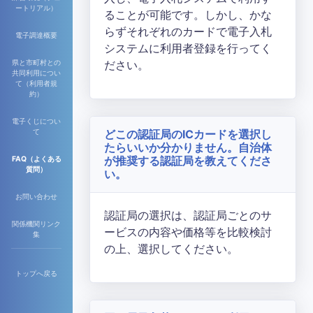
ートリアル）
ることが可能です。しかし、かな
らずそれぞれのカードで電子入札
電子調達概要
システムに利用者登録を行ってく
ださい。
県と市町村との
共同利用につい
て（利用者規
約）
電子くじについ
どこの認証局のICカードを選択し
て
たらいいか分かりません。自治体
が推奨する認証局を教えてくださ
FAQ（よくある
質問）
い。
お問い合わせ
認証局の選択は、認証局ごとのサ
関係機関リンク
ービスの内容や価格等を比較検討
集
の上、選択してください。
トップへ戻る