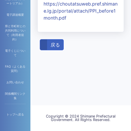
https://choutatsuweb.pref.shiman
ートリアル）
e.lg.jp/portal/attach/PPI_before1
電子調達概要
month.pdf
県と市町村との
共同利用につい
て（利用者規
約）
戻る
電子くじについ
て
FAQ（よくある
質問）
お問い合わせ
関係機関リンク
集
トップへ戻る
Copyright © 2024 Shimane Prefectural
Government. All Rights Reserved.