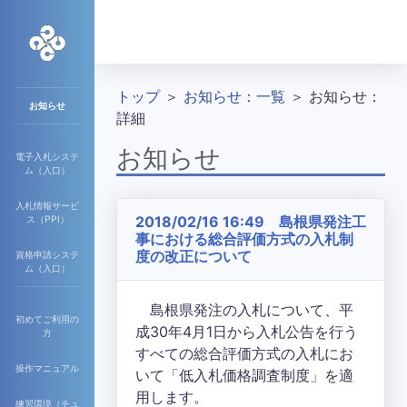
トップ
＞
お知らせ：一覧
＞ お知らせ：
お知らせ
詳細
お知らせ
電子入札システ
ム（入口）
入札情報サービ
2018/02/16 16:49 島根県発注工
ス（PPI）
事における総合評価方式の入札制
度の改正について
資格申請システ
ム（入口）
島根県発注の入札について、平
初めてご利用の
成30年4月1日から入札公告を行う
方
すべての総合評価方式の入札にお
操作マニュアル
いて「低入札価格調査制度」を適
用します。
練習環境（チュ