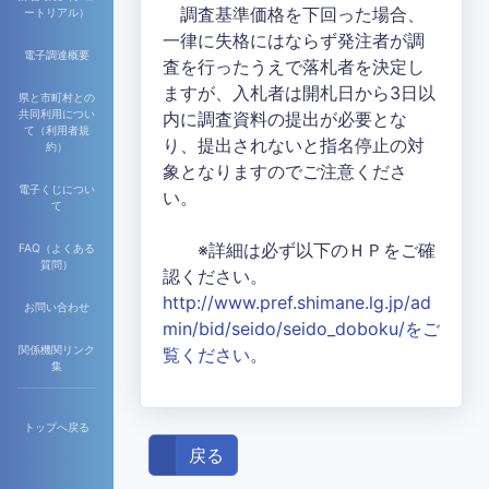
調査基準価格を下回った場合、
ートリアル）
一律に失格にはならず発注者が調
電子調達概要
査を行ったうえで落札者を決定し
ますが、入札者は開札日から3日以
県と市町村との
共同利用につい
内に調査資料の提出が必要とな
て（利用者規
り、提出されないと指名停止の対
約）
象となりますのでご注意くださ
電子くじについ
い。
て
※詳細は必ず以下のＨＰをご確
FAQ（よくある
質問）
認ください。
http://www.pref.shimane.lg.jp/ad
お問い合わせ
min/bid/seido/seido_doboku/をご
関係機関リンク
覧ください
。
集
トップへ戻る
戻る