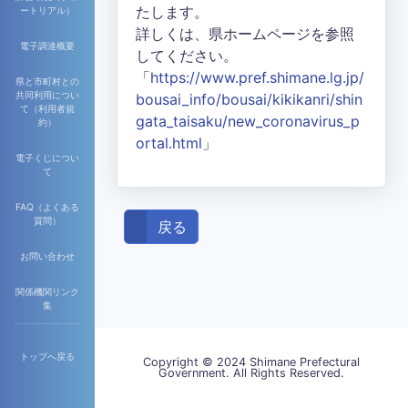
たします。
ートリアル）
詳しくは、県ホームページを参照
電子調達概要
してください。
「
https://www.pref.shimane.lg.jp/
県と市町村との
共同利用につい
bousai_info/bousai/kikikanri/shin
て（利用者規
gata_taisaku/new_coronavirus_p
約）
ortal.html
」
電子くじについ
て
FAQ（よくある
質問）
戻る
お問い合わせ
関係機関リンク
集
トップへ戻る
Copyright © 2024 Shimane Prefectural
Government. All Rights Reserved.