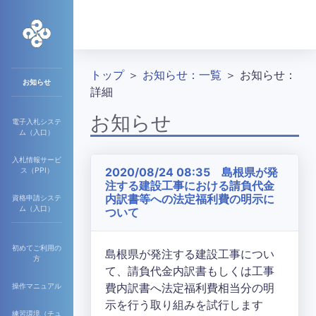
トップ
＞
お知らせ：一覧
＞ お知らせ：
お知らせ
詳細
お知らせ
電子入札システ
ム（入口）
入札情報サービ
2020/08/24 08:35 島根県が発
ス（PPI）
注する建設工事における請負代金
内訳書等への法定福利費の明示に
資格申請システ
ム（入口）
ついて
初めてご利用の
島根県が発注する建設工事につい
方
て、請負代金内訳書もしくは工事
費内訳書へ法定福利費相当分の明
操作マニュアル
示を行う取り組みを試行します
練習環境（チュ