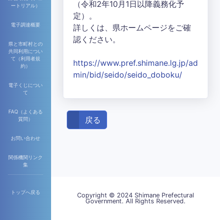
（令和2年10月1日以降義務化予
ートリアル）
定）。
電子調達概要
詳しくは、県ホームページをご確
認ください。
県と市町村との
共同利用につい
て（利用者規
https://www.pref.shimane.lg.jp/ad
約）
min/bid/seido/seido_doboku/
電子くじについ
て
FAQ（よくある
戻る
質問）
お問い合わせ
関係機関リンク
集
トップへ戻る
Copyright © 2024 Shimane Prefectural
Government. All Rights Reserved.