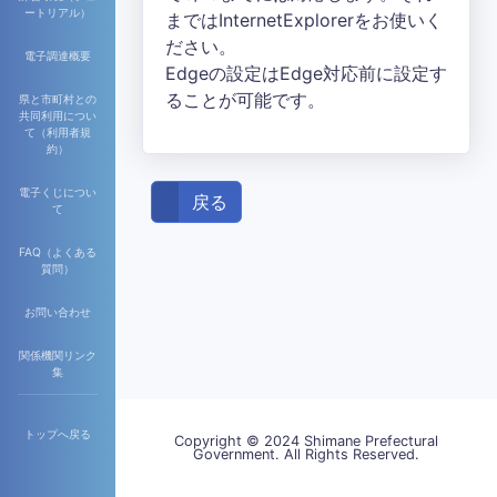
ートリアル）
まではInternetExplorerをお使いく
ださい。
電子調達概要
Edgeの設定はEdge対応前に設定す
ることが可能です。
県と市町村との
共同利用につい
て（利用者規
約）
電子くじについ
戻る
て
FAQ（よくある
質問）
お問い合わせ
関係機関リンク
集
トップへ戻る
Copyright © 2024 Shimane Prefectural
Government. All Rights Reserved.