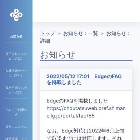
トップ
＞
お知らせ：一覧
＞ お知らせ：
お知らせ
詳細
お知らせ
電子入札システ
ム（入口）
入札情報サービ
2022/05/12 17:01 EdgeのFAQ
ス（PPI）
を掲載しました
資格申請システ
ム（入口）
EdgeのFAQを掲載しました
https://choutatsuweb.pref.shiman
初めてご利用の
方
e.lg.jp/portal/faq/55
操作マニュアル
なお、Edge対応は2022年6月上旬
で6/15までには対応します。それ
練習環境（チュ