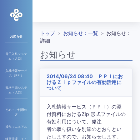
トップ
＞
お知らせ：一覧
＞ お知らせ：
お知らせ
詳細
お知らせ
電子入札システ
ム（入口）
入札情報サービ
2014/06/24 08:40 ＰＰＩにお
ス（PPI）
けるＺｉｐファイルの有効活用に
ついて
資格申請システ
ム（入口）
入札情報サービス（ＰＰＩ）の添
初めてご利用の
付資料におけるZip 形式ファイルの
方
有効利用について、発注
操作マニュアル
者の取り扱いを別添のとおりとい
たしますので、お知らせします。
練習環境（チュ