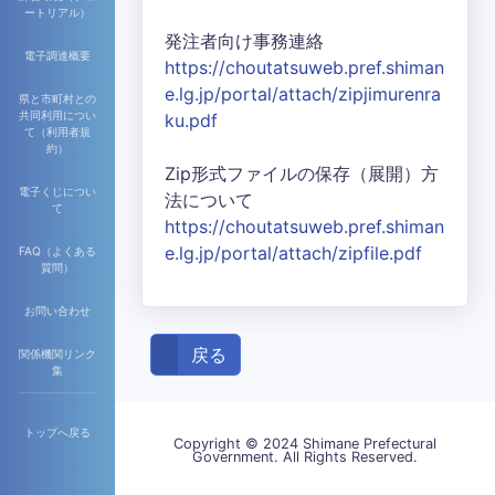
ートリアル）
発注者向け事務連絡
電子調達概要
https://choutatsuweb.pref.shiman
e.lg.jp/portal/attach/zipjimurenra
県と市町村との
共同利用につい
ku.pdf
て（利用者規
約）
Zip形式ファイルの保存（展開）方
電子くじについ
法について
て
https://choutatsuweb.pref.shiman
e.lg.jp/portal/attach/zipfile.pdf
FAQ（よくある
質問）
お問い合わせ
戻る
関係機関リンク
集
トップへ戻る
Copyright © 2024 Shimane Prefectural
Government. All Rights Reserved.