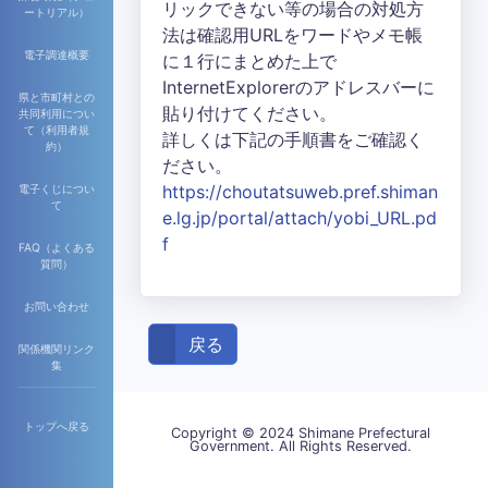
リックできない等の場合の対処方
ートリアル）
法は確認用URLをワードやメモ帳
電子調達概要
に１行にまとめた上で
InternetExplorerのアドレスバーに
県と市町村との
貼り付けてください。
共同利用につい
て（利用者規
詳しくは下記の手順書をご確認く
約）
ださい。
https://choutatsuweb.pref.shiman
電子くじについ
て
e.lg.jp/portal/attach/yobi_URL.pd
f
FAQ（よくある
質問）
お問い合わせ
戻る
関係機関リンク
集
トップへ戻る
Copyright © 2024 Shimane Prefectural
Government. All Rights Reserved.