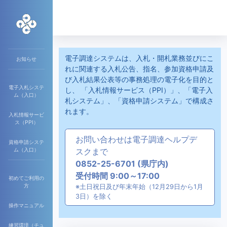
電子調達システムは、入札・開札業務並びにこ
お知らせ
れに関連する入札公告、指名、参加資格申請及
び入札結果公表等の事務処理の電子化を目的と
電子入札システ
し、 「入札情報サービス（PPI）」、「電子入
ム（入口）
札システム」、「資格申請システム」で構成さ
れます。
入札情報サービ
ス（PPI）
お問い合わせは電子調達ヘルプデ
資格申請システ
ム（入口）
スクまで
0852-25-6701 (県庁内)
受付時間 9:00～17:00
初めてご利用の
方
※土日祝日及び年末年始（12月29日から1月
3日）を除く
操作マニュアル
練習環境（チュ