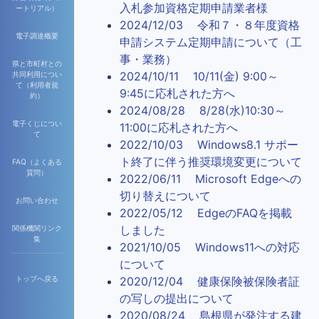
入札参加資格定期申請業者様
ートリアル）
2024/12/03 令和７・８年度資格
電子調達概要
申請システム定期申請について（工
事・業務）
県と市町村との
2024/10/11 10/11(金) 9:00～
共同利用につい
て（利用者規
9:45に応札された方へ
約）
2024/08/28 8/28(水)10:30～
電子くじについ
11:00に応札された方へ
て
2022/10/03 Windows8.1 サポー
ト終了に伴う推奨環境変更について
FAQ（よくある
質問）
2022/06/11 Microsoft Edgeへの
切り替えについて
お問い合わせ
2022/05/12 EdgeのFAQを掲載
しました
関係機関リンク
集
2021/10/05 Windows11への対応
について
2020/12/04 健康保険被保険者証
トップへ戻る
の写しの提出について
2020/08/24 島根県が発注する建